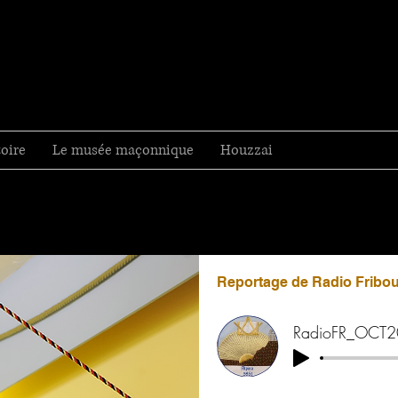
toire
Le musée maçonnique
Houzzai
Reportage de Radio Fribo
RadioFR_OCT