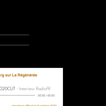
urg sur La Régénérée
2020CUT
Interview RadioFR
00:00 / 45:00
reportage diffusé le 6 octobre 2020