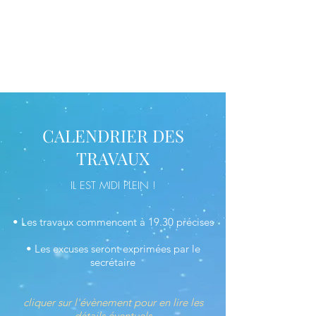
LA RÉGÉNÉRÉE
CALENDRIER DES
TRAVAUX
IL EST MIDI PLEIN !
• Les travaux commencent à 19.30 précises
• Les excuses seront exprimées par le
secrétaire
cliquer sur l'évènement pour en lire les
détails éventuels